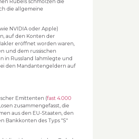
chen Rubels schmolzen die
ch die allgemeine
wie NVIDIA oder Apple)
n, auf den Konten der
Makler eröffnet worden waren,
en und dem russischen
en in Russland lahmlegte und
e bei den Mandantengeldern auf
scher Emittenten (
fast 4.000
Losen zusammengefasst, die
hmen aus den EU-Staaten, den
en Bankkonten des Typs "S"