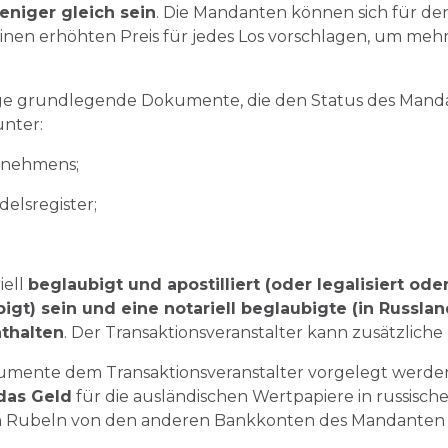
eniger gleich sein
. Die Mandanten können sich für de
nen erhöhten Preis für jedes Los vorschlagen, um meh
ige grundlegende Dokumente, die den Status des Manda
nter:
rnehmens;
elsregister;
iell
beglaubigt und apostilliert (oder legalisiert od
igt) sein und eine notariell beglaubigte (in Russla
thalten
. Der Transaktionsveranstalter kann zusätzlic
mente dem Transaktionsveranstalter vorgelegt werde
das Geld
für die ausländischen Wertpapiere in russis
hen Rubeln von den anderen Bankkonten des Mandante