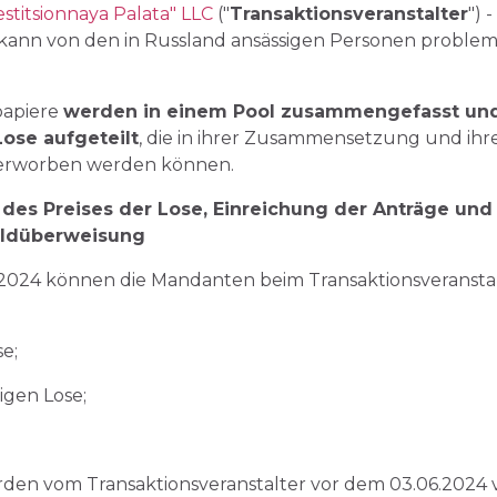
estitsionnaya Palata" LLC
("
Transaktionsveranstalter
") 
nd kann von den in Russland ansässigen Personen proble
papiere
werden in einem Pool zusammengefasst un
Lose aufgeteilt
, die in ihrer Zusammensetzung und ih
erworben werden können.
des Preises der Lose, Einreichung der Anträge un
Geldüberweisung
2024 können die Mandanten beim Transaktionsveranstalt
e;
igen Lose;
.
rden vom Transaktionsveranstalter vor dem 03.06.2024 