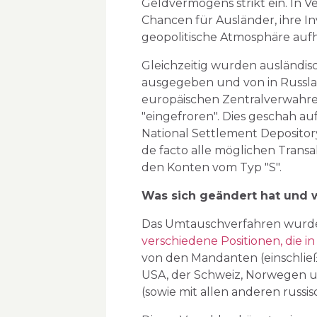
Geldvermögens strikt ein. In 
Chancen für Ausländer, ihre In
geopolitische Atmosphäre aufh
Gleichzeitig wurden ausländi
ausgegeben und von in Russla
europäischen Zentralverwahrer
"eingefroren". Dies geschah 
National Settlement Depositor
de facto alle möglichen Transa
den Konten vom Typ "S".
Was sich geändert hat und 
Das Umtauschverfahren wurde E
verschiedene Positionen, die in 
von den Mandanten (einschließ
USA, der Schweiz, Norwegen us
(sowie mit allen anderen russi