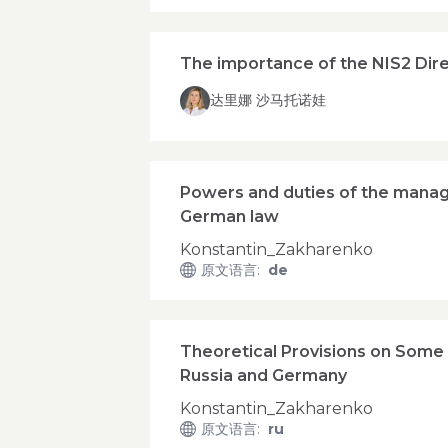
The importance of the NIS2 Direc
达里娜 沙马托诺娃
Powers and duties of the managin
German law
Konstantin_Zakharenko
原文语言
:
de
Theoretical Provisions on Some M
Russia and Germany
Konstantin_Zakharenko
原文语言
:
ru