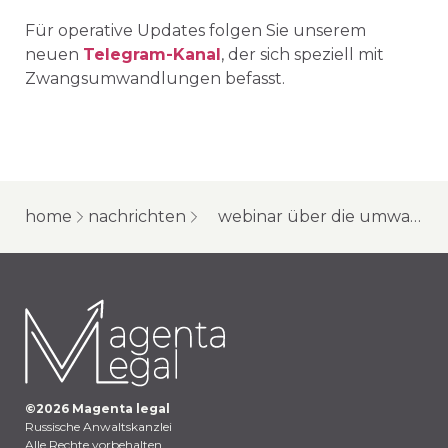
Für operative Updates folgen Sie unserem
neuen
Telegram-Kanal
, der sich speziell mit
Zwangsumwandlungen befasst.
home
nachrichten
webinar über die umwandlung von depositary receipts für aktien russischer unternehmen
©
2026
Magenta legal
Russische Anwaltskanzlei
Alle Rechte vorbehalten