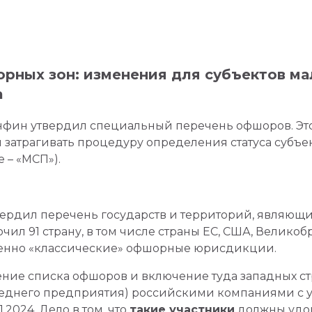
рных зон: изменения для субъектов ма
а
инфин утвердил специальный перечень офшоров. Эт
 затрагивать процедуру определения статуса субъе
 – «МСП»).
ердил перечень государств и территорий, являющи
ючил 91 страну, в том числе страны ЕС, США, Великобр
енно «классические» офшорные юрисдикции.
ение списка офшоров и включение туда западных с
реднего предприятия) российскими компаниями с 
1.2024. Дело в том, что
такие участники
должны удов