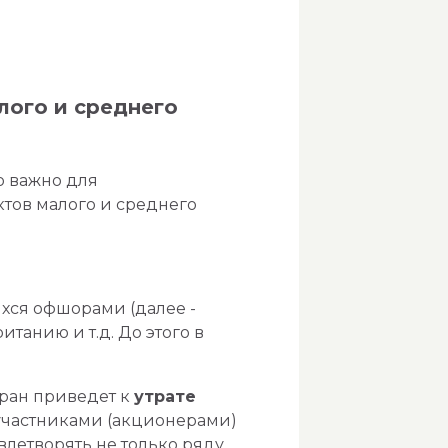
лого и среднего
о важно для
ктов малого и среднего
хся офшорами (далее -
итанию и т.д. До этого в
тран приведет к
утрате
участниками (акционерами)
летворять не только ряду