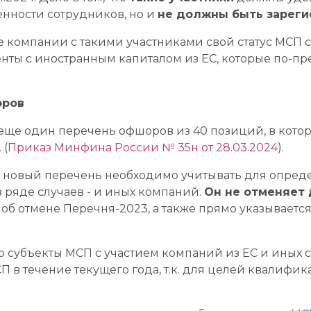
енности сотрудников, но и
не должны быть зареги
компании с такими участниками свой статус МСП со
нты с иностранным капиталом из ЕС, которые по-пр
оров
 еще один перечень офшоров из 40 позиций, в кото
 (
Приказ Минфина России № 35н от 28.03.2024
).
то новый перечень необходимо учитывать для опред
в ряде случаев - и иных компаний.
Он не отменяет 
об отмене Перечня-2023, а также прямо указывается
то субъекты МСП с участием компаний из ЕС и иных 
СП в течение текущего года, т.к. для целей квалиф