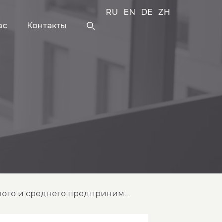
RU
EN
DE
ZH
ас
Контакты
новый перечень офшорных зон: изменения для субъектов малого и среднего предпринимательства