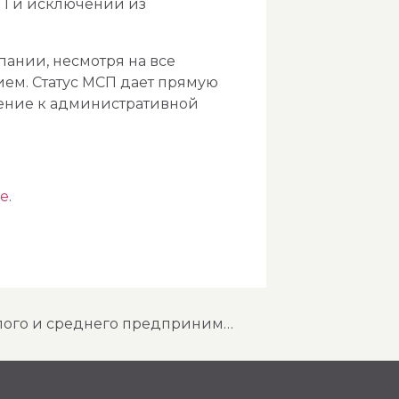
СП и исключении из
ании, несмотря на все
ием. Статус МСП дает прямую
чение к административной
ле
.
новый перечень офшорных зон: изменения для субъектов малого и среднего предпринимательства