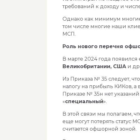
требований к доходу и числ
Однако как минимум многие 
том числе многие наши клие
МСП.
Роль нового перечня офш
В марте 2024 года появился
Великобритании, США
и др.
Из Приказа № 35 следует, ч
налогу на прибыль КИКов, а 
Приказе № 35н нет указаний 
«
специальный
».
В этой связи мы полагаем, ч
еще могут потерять статус М
считается офшорной зоной.