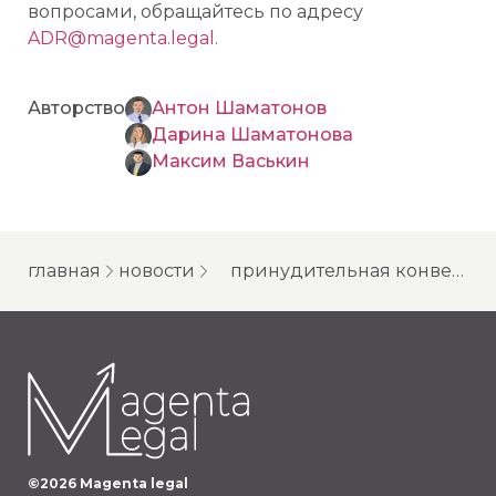
вопросами, обращайтесь по адресу
ADR@magenta.legal.
Авторство
Антон Шаматонов
Дарина Шаматонова
Максим Васькин
главная
новости
принудительная конвертация депозитарных расписок: текущая судебная практика рф
©
2026
Magenta legal