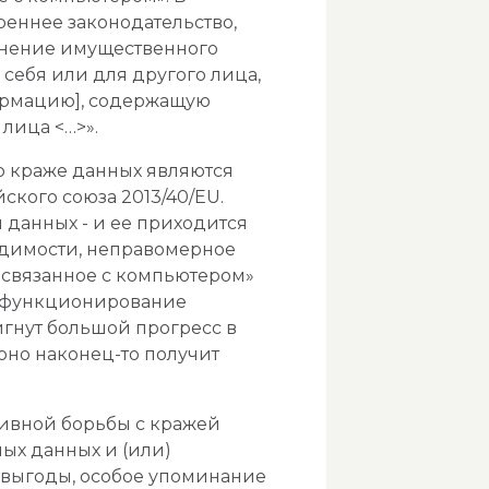
еннее законодательство,
инение имущественного
себя или для другого лица,
ормацию], содержащую
лица <…>».
краже данных являются
кого союза 2013/40/EU.
 данных - и ее приходится
одимости, неправомерное
 связанное с компьютером»
в функционирование
гнут большой прогресс в
оно наконец-то получит
ивной борьбы с кражей
ых данных и (или)
выгоды, особое упоминание