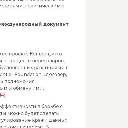
системами, политическими
к международный документ
ее проекте Конвенции о
я в процессе переговоров,
обусловленных различиями в
ntier Foundation, «договор,
ть полномочия
ым и обмену ими,
14]
.
ффективности в борьбе с
оды можно будет сделать
егулирование кражи данных
е с компьютером». В