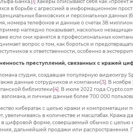
Альфа-Банка.
[1]
Хакеры описывают себя как «проект ж
хся в борьбе с агрессией в информационном прост
денциальных банковских и персональных данных (б
я, номера телефонов и данные о счетах 38 миллион
 пример наглядно показывает, насколько незащище
аже если они хранятся в профессиональных компан
днимает вопрос о том, как бороться и предотвраща
еступников к ответственности, особенно в экстерри
аненность преступлений, связанных с кражей ци
зломана студия, создавшая популярную видеоигру Sp
 также данные сотрудников и компании
[3]
. В ноябре
итанской библиотеки
[4]
. В июле 2022 года Crypto.c
 взломана, и личные данные более 700 000 пользо
ество кибератак с целью кражи и компрометации п
, увеличиваясь в количестве и масштабах. Кража дан
в цифровой форме, совершаемый обычно с целью
ния, дальнейшей продажи или распространения. 