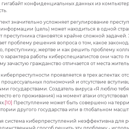
и гигабайт конфиденциальных данных из компьютер
ть.
пект значительно усложняет регулирование преступ
информации (цель) может находиться в одной стране
ст преступника становятся крайне сложной задачей
ает проблему решения вопроса о том, какое законо
, преступнику, жертве и как решить проблему колл
ого характера работы киберспециалистов они часто п
у зачастую гражданство отличается от места житель
берпреступности проявляется в трех аспектах: отс
ие процессуальных полномочий и отсутствие вступив
и государствами. Создатель вируса «Я люблю тебя» 
есто его проживания) на момент атаки отсутствовал
х.
[10]
Преступление может быть совершено на терри
тории другого государства или в глобальном масшт
ая система киберпреступлений неэффективна для р
 единственный способ решить эту проблему - испол