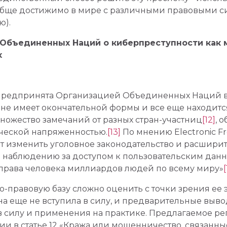
ообще достижимо в мире с различными правовыми 
ю).
и Объединенных Наций о киберпреступности ка
х
редпринята Организацией Объединенных Наций в 
 не имеет окончательной формы и все еще находитс
множество замечаний от разных стран-участниц
[12]
, 
ической напряженностью.
[13]
По мнению Electronic Fro
ет изменить уголовное законодательство и расшири
 наблюдению за доступом к пользовательским данн
 права человека миллиардов людей по всему миру»
[
равовую базу сложно оценить с точки зрения ее э
на еще не вступила в силу, и предварительные выв
 в силу и применения на практике. Предлагаемое р
ии в статье 12 «Кража или мошенничество, связанны