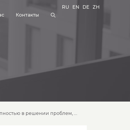
RU
EN
DE
ZH
ас
Контакты
эффективны ли существующие методы борьбы с киберпреступностью в решении проблем, связанных с кражей данных?