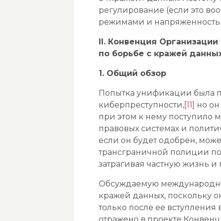
регулирование (если это в
режимами и напряженность
II. Конвенция Организаци
по борьбе с кражей данны
1. Общий обзор
Попытка унификации была п
киберпреступности,
[11]
но он
при этом к нему поступило 
правовых системах и полит
если он будет одобрен, мож
трансграничной полиции по
затрагивая частную жизнь и
Обсуждаемую международно-п
кражей данных, поскольку о
только после ее вступления
отражено в проекте Конвенц