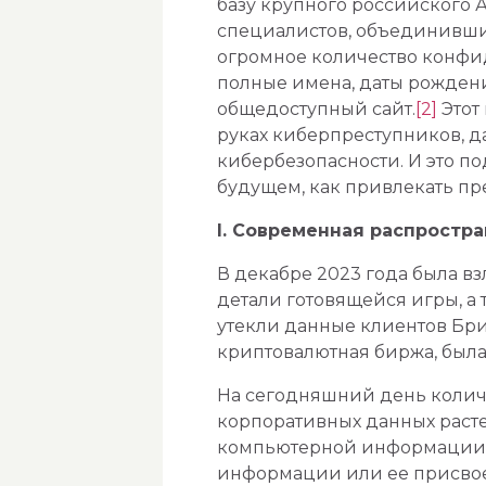
базу крупного российского 
специалистов, объединивши
огромное количество конфи
полные имена, даты рождени
общедоступный сайт.
[2]
Этот
руках киберпреступников, д
кибербезопасности. И это по
будущем, как привлекать пр
I. Современная распростр
В декабре 2023 года была в
детали готовящейся игры, а
утекли данные клиентов Бр
криптовалютная биржа, была
На сегодняшний день колич
корпоративных данных растет
компьютерной информации 
информации или ее присвое