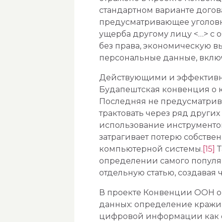
стандартном варианте догов
предусматривающее уголовн
ущерба другому лицу <…> с 
без права, экономическую 
персональные данные, включ
Действующими и эффективн
Будапештская конвенция о к
Последняя не предусматрива
трактовать через ряд други
использование инструментов
затрагивает потерю собстве
компьютерной системы.
[15]
Т
определении самого популяр
отдельную статью, создавая
В проекте Конвенции ООН о
данных: определение кражи 
цифровой информации как о