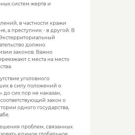
ных систем жертв и
лений, в частности кражи
, а преступник - в другой. В
. Экстерриториальный
дательство должно
изии законов. Важно
ереезжают с места на место
ства.
утствие уголовного
ших в силу положений о
до сих пор не наказан,
 соответствующий закон о
тории одного государства,
абе.
ешения проблем, связанных
ьзовать единое глобальное