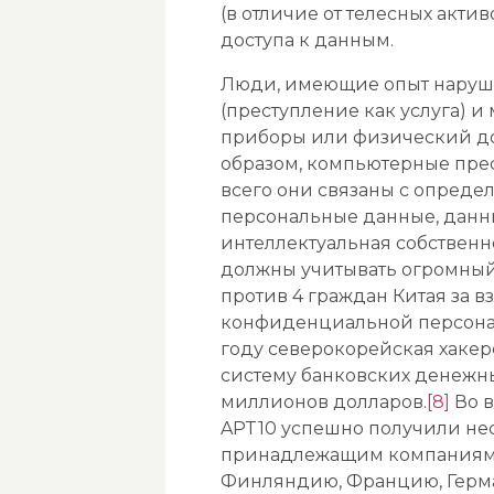
(в отличие от телесных акти
доступа к данным.
Люди, имеющие опыт нарушен
(преступление как услуга) и
приборы или физический дос
образом, компьютерные прес
всего они связаны с опред
персональные данные, данны
интеллектуальная собственн
должны учитывать огромный 
против 4 граждан Китая за 
конфиденциальной персона
году северокорейская хакер
систему банковских денежны
миллионов долларов.
[8]
Во в
APT10 успешно получили не
принадлежащим компаниям, 
Финляндию, Францию, Герм