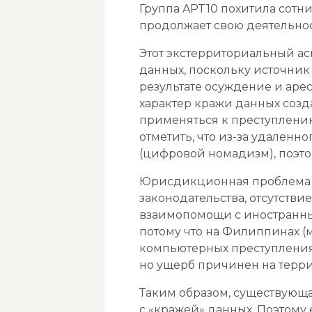
Группа APT10 похитила сотн
продолжает свою деятельнос
Этот экстерриториальный ас
данных, поскольку источник 
результате осуждение и аре
характер кражи данных созд
применяться к преступлению
отметить, что из-за удаленн
(цифровой номадизм), поэтом
Юрисдикционная проблема ки
законодательства, отсутств
взаимопомощи с иностранным
потому что на Филиппинах (м
компьютерных преступления
но ущерб причинен на терри
Таким образом, существующ
с «кражей» данных. Поэтому