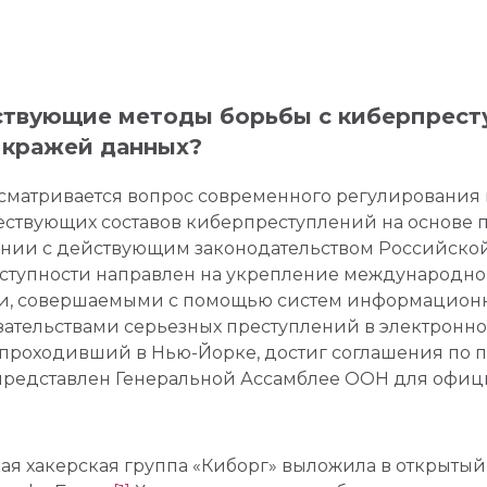
твующие методы борьбы с киберпрест
 кражей данных?
сматривается вопрос современного регулирования
ствующих составов киберпреступлений на основе 
ении с действующим законодательством Российско
тупности направлен на укрепление международного
и, совершаемыми с помощью систем информацион
азательствами серьезных преступлений в электронн
роходивший в Нью-Йорке, достиг соглашения по п
представлен Генеральной Ассамблее ООН для офиц
кая хакерская группа «Киборг» выложила в открыты