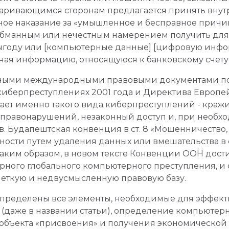
аривающимся сторонам предлагается принять внутр
ое наказание за «умышленное и бесправное прич
обманным или нечестным намерением получить для 
выгоду или [компьютерные данные] [цифровую инф
ая информацию, относящуюся к банковскому счету 
ыми международными правовыми документами по 
иберпреступлениях 2001 года и Директива Европейс
ет именно такого вида киберпреступлений - кражи
х правонарушений, незаконный доступ и, при необх
. Будапештская конвенция в ст. 8 «Мошенничество,
нности путем удаления данных или вмешательства 
аким образом, в новом тексте Конвенции ООН дости
ного глобального компьютерного преступления, и 
 четкую и недвусмысленную правовую базу.
пределены все элементы, необходимые для эффект
(даже в названии статьи), определение компьютерн
бъекта «присвоения» и получения экономической 