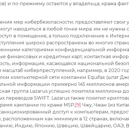
вов) и по-прежнему остаются у владельца, кража фа
ия мер кибербезопасности, предоставляют свои ус
 могут находиться в любой точке мира: им не нужны
туп в помещение, а только подключение к Интерне
тупления широко распространены во многих странах
еленными категориями конфиденциальной информа
е финансовых и кредитных карт, контактная инфо
ость, информация, касающаяся национальной безопас
масштаб киберпреступлений, например, в 2020 год
взлом компьютерной сети компании Equifax (штат Д
льной информации примерно 145 миллионов амери
ская группа Lazarus успешно похитила миллионы до
х переводов SWIFT. Lazarus также похитил криптов
ремя кампании по краже MSP,
[9]
Чжу, Чжан (из Кита
санкционированный доступ к компьютерам, предо
расположенным как минимум в 12 странах, включая
анию, Индию, Японию, Швецию, Швейцарию, ОАЭ, В