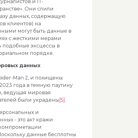
урналистов и IT-
ранстве». Они слили
азу данных, содержащую
ов клиентов) на
нными могут быть данные в
иях с жесткими мерами
ть подобные эксцессы в
ториальном порядке.
фровых данных
ider-Man 2, и похищены
 2023 года в темную паутину
om, ведущая мировая
вателей были украдены
[5]
.
ерсональных и
ных - это акт кражи
 компрометации
Поскольку данные бесплотны