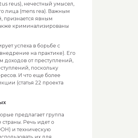
s reus), нечестный умысел,
о лица (mens rea). Важным
й, признается явным
 также криминализированы
рует успеха в борьбе с
внедрение на практике). Его
м доходов от преступлений,
еступлений, поскольку
ресов. И что еще более
кции (статья 22 проекта
ых
орые предлагает группа
 страны. Речь идет о
 ООН) и техническую
спользовать их для