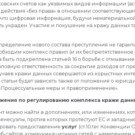
овских счетов как уязвимых видов информации (actu
 действия «без права» в отношении соответствующег
, что цифровая информация, будучи нематериально
ть украден. Участие и покушение на кражу данных
определение нового состава преступления не гаранти
еобходим комплекс правил (и их беспрепятственное 
 быть подкреплена статьей 16 о борьбе с отмывание
оловную ответственность за сокрытие доходов от пр
учаев кражи данных совершается из корыстных инте
статьи будет зависеть также от положения о юрисди
 «Процессуальные меры и правоприменение».
ожения по регулированию комплекса кражи данн
 можно найти в дополнениях, или изменениях, кот
 Венесуэлы, против которых протестуют ЕС и западные
овать предоставление
услуг
(ст.10.ter Конвенции
б-сайтов, коммуникационных сетей с намерением и