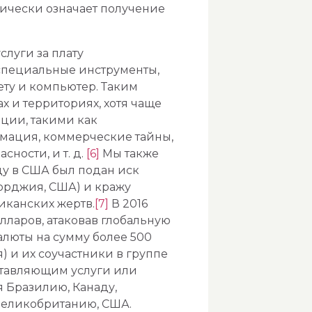
ктически означает получение
луги за плату
 специальные инструменты,
ту и компьютер. Таким
 и территориях, хотя чаще
ции, такими как
рмация, коммерческие тайны,
ности, и т. д.
[6]
Мы также
у в США был подан иск
жорджия, США) и кражу
канских жертв.
[7]
В 2016
лларов, атаковав глобальную
алюты на сумму более 500
я) и их соучастники в группе
ставляющим услуги или
 Бразилию, Канаду,
еликобританию, США.